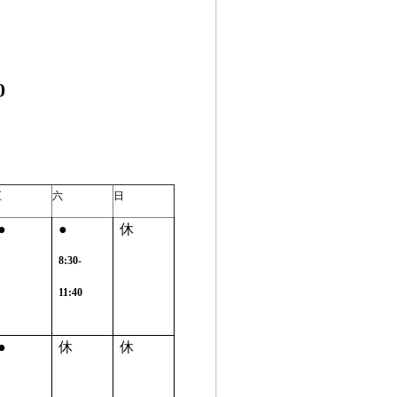
0
五
六
日
●
●
休
8:30-
11:40
●
休
休