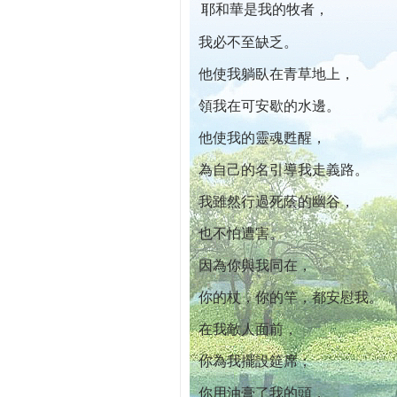
耶和華是我的牧者，
本院自開幕迄今已篩檢出1700位乳癌患者,
我必不至缺乏。
他使我躺臥在青草地上，
領我在可安歇的水邊。
他使我的靈魂甦醒，
為自己的名引導我走義路。
我雖然行過死蔭的幽谷，
也不怕遭害。
因為你與我同在，
你的杖，你的竿，都安慰我。
在我敵人面前，
你為我擺設筵席；
你用油膏了我的頭，