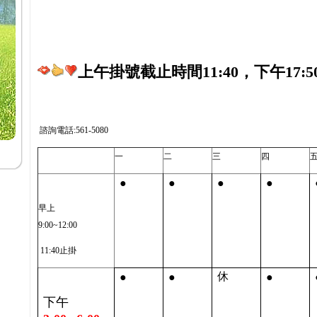
上午掛號截止時間11:40，下午17:5
諮詢電話:561-5080
一
二
三
四
●
●
●
●
早上
9:00~12:00
11:40止掛
●
●
●
休
下午