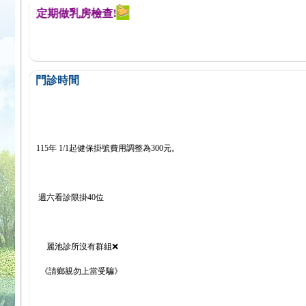
提醒您定期做乳房檢查!
門診時間
115年 1/1起健保掛號費用調整為300元。
週六看診限掛40位
麗池診所沒有群組❌
《請鄉親勿上當受騙》