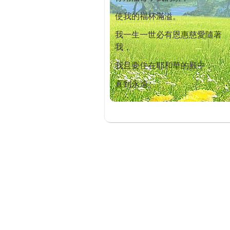
使我的福杯滿溢。
我一生一世必有恩惠慈愛隨著
我，
我且要住在耶和華的殿中，
直到永遠。