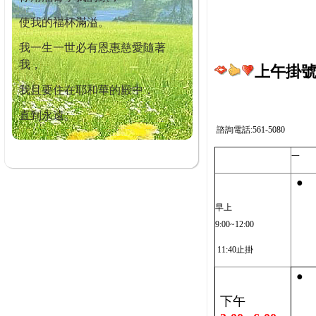
使我的福杯滿溢。
我一生一世必有恩惠慈愛隨著
我，
上午掛號截
我且要住在耶和華的殿中，
直到永遠。
諮詢電話:561-5080
一
●
早上
9:00~12:00
11:40止掛
●
下午