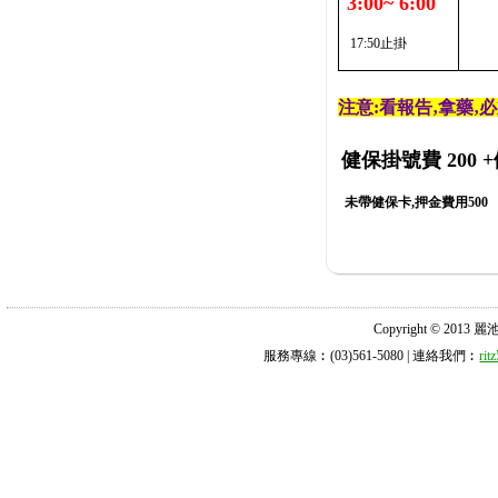
3:00~ 6:00
17:50止掛
注意:看報告‚拿藥‚
健保掛號費 200
+
未帶健保卡,押金費用500
Copyright © 2013 麗池診所
服務專線︰(03)561-5080 | 連絡我們︰
ri