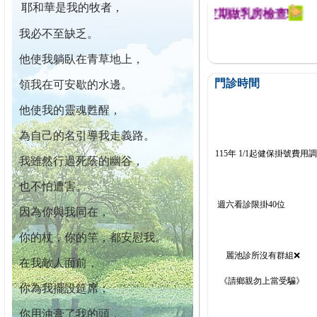
耶和華是我的牧者，
迄今已篩檢出1700位乳癌患者,提醒您定期做乳房檢查!
我必不至缺乏。
他使我躺臥在青草地上，
門診時間
領我在可安歇的水邊。
他使我的靈魂甦醒，
為自己的名引導我走義路。
115年 1/1起健保掛號費用
我雖然行過死蔭的幽谷，
也不怕遭害。
週六看診限掛40位
因為你與我同在，
你的杖，你的竿，都安慰我。
麗池診所沒有群組❌
在我敵人面前，
《請鄉親勿上當受騙》
你為我擺設筵席；
你用油膏了我的頭，