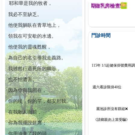
耶和華是我的牧者，
迄今已篩檢出1700位乳癌患者,提醒您定期做乳房檢查!
我必不至缺乏。
他使我躺臥在青草地上，
門診時間
領我在可安歇的水邊。
他使我的靈魂甦醒，
為自己的名引導我走義路。
115年 1/1起健保掛號費用
我雖然行過死蔭的幽谷，
也不怕遭害。
週六看診限掛40位
因為你與我同在，
你的杖，你的竿，都安慰我。
麗池診所沒有群組❌
在我敵人面前，
《請鄉親勿上當受騙》
你為我擺設筵席；
你用油膏了我的頭，