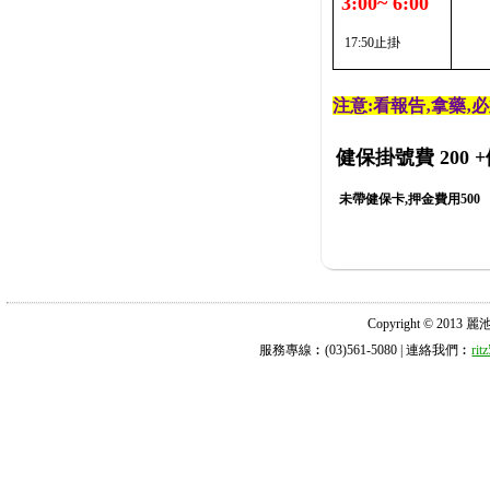
3:00~ 6:00
17:50止掛
注意:看報告‚拿藥‚
健保掛號費 200
+
未帶健保卡,押金費用500
Copyright © 2013 麗池診所
服務專線︰(03)561-5080 | 連絡我們︰
ri