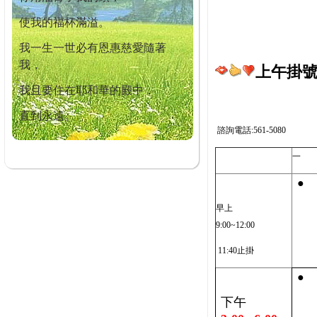
使我的福杯滿溢。
我一生一世必有恩惠慈愛隨著
我，
上午掛號截
我且要住在耶和華的殿中，
直到永遠。
諮詢電話:561-5080
一
●
早上
9:00~12:00
11:40止掛
●
下午