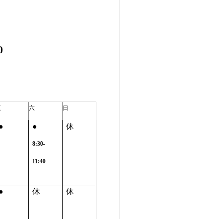
0
五
六
日
●
●
休
8:30-
11:40
●
休
休