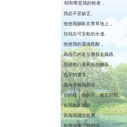
耶和華是我的牧者，
本院自開幕迄今已篩檢出1700位乳癌患者,提
我必不至缺乏。
他使我躺臥在青草地上，
領我在可安歇的水邊。
他使我的靈魂甦醒，
為自己的名引導我走義路。
我雖然行過死蔭的幽谷，
也不怕遭害。
因為你與我同在，
你的杖，你的竿，都安慰我。
在我敵人面前，
你為我擺設筵席；
你用油膏了我的頭，