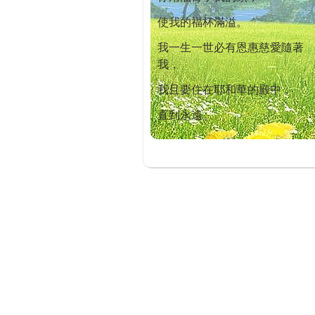
使我的福杯滿溢。
我一生一世必有恩惠慈愛隨著
我，
我且要住在耶和華的殿中，
直到永遠。