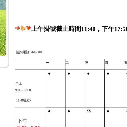
上午掛號截止時間11:40，下午17:5
諮詢電話:561-5080
一
二
三
四
●
●
●
●
早上
9:00~12:00
11:40止掛
●
●
●
休
下午