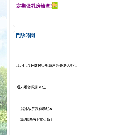
醒您定期做乳房檢查!
門診時間
115年 1/1起健保掛號費用調整為300元。
週六看診限掛40位
麗池診所沒有群組❌
《請鄉親勿上當受騙》