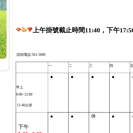
上午掛號截止時間11:40，下午17:5
諮詢電話:561-5080
一
二
三
四
●
●
●
●
早上
9:00~12:00
11:40止掛
●
●
●
休
下午