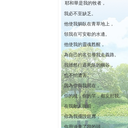
耶和華是我的牧者，
本院自開幕迄今已篩檢出1700位乳癌患者,提
我必不至缺乏。
他使我躺臥在青草地上，
領我在可安歇的水邊。
他使我的靈魂甦醒，
為自己的名引導我走義路。
我雖然行過死蔭的幽谷，
也不怕遭害。
因為你與我同在，
你的杖，你的竿，都安慰我。
在我敵人面前，
你為我擺設筵席；
你用油膏了我的頭，