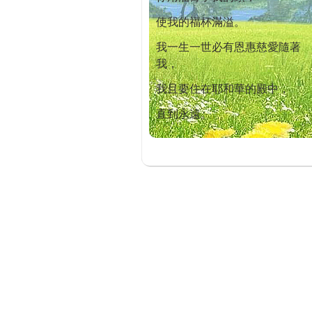
使我的福杯滿溢。
我一生一世必有恩惠慈愛隨著
我，
我且要住在耶和華的殿中，
直到永遠。