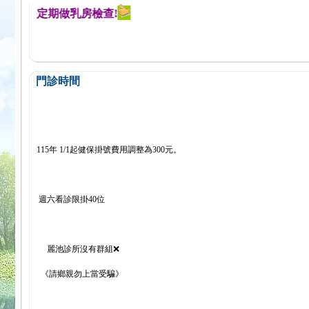
醒您定期做乳房檢查!
門診時間
115年 1/1起健保掛號費用調整為300元。
週六看診限掛40位
麗池診所沒有群組❌
《請鄉親勿上當受騙》