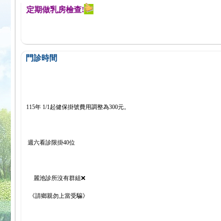
醒您定期做乳房檢查!
門診時間
115年 1/1起健保掛號費用調整為300元。
週六看診限掛40位
麗池診所沒有群組❌
《請鄉親勿上當受騙》