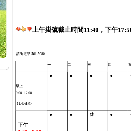
上午掛號截止時間11:40，下午17:5
諮詢電話:561-5080
一
二
三
四
●
●
●
●
早上
9:00~12:00
11:40止掛
●
●
●
休
下午