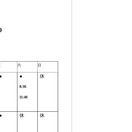
0
五
六
日
●
●
休
8:30-
11:40
●
休
休