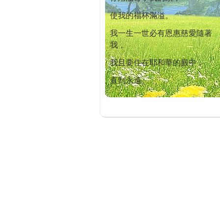
使我的福杯滿溢。
我一生一世必有恩惠慈愛隨著
我，
我且要住在耶和華的殿中，
直到永遠。