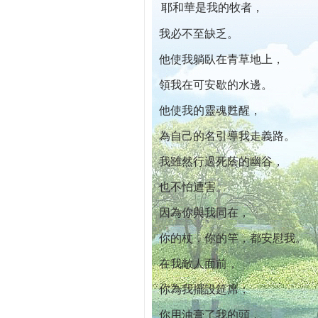
耶和華是我的牧者，
本院自開幕迄今已篩檢出1700位乳癌患者,提
我必不至缺乏。
他使我躺臥在青草地上，
領我在可安歇的水邊。
他使我的靈魂甦醒，
為自己的名引導我走義路。
我雖然行過死蔭的幽谷，
也不怕遭害。
因為你與我同在，
你的杖，你的竿，都安慰我。
在我敵人面前，
你為我擺設筵席；
你用油膏了我的頭，