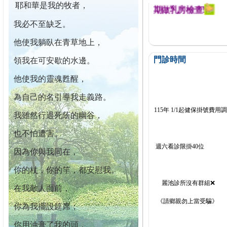
耶和華是我的牧者，
迄今已篩檢出1700位乳癌患者,提醒您定期做乳房檢查!
我必不至缺乏。
他使我躺臥在青草地上，
門診時間
領我在可安歇的水邊。
他使我的靈魂甦醒，
為自己的名引導我走義路。
115年 1/1起健保掛號費用
我雖然行過死蔭的幽谷，
也不怕遭害。
週六看診限掛40位
因為你與我同在，
你的杖，你的竿，都安慰我。
麗池診所沒有群組❌
在我敵人面前，
《請鄉親勿上當受騙》
你為我擺設筵席；
你用油膏了我的頭，