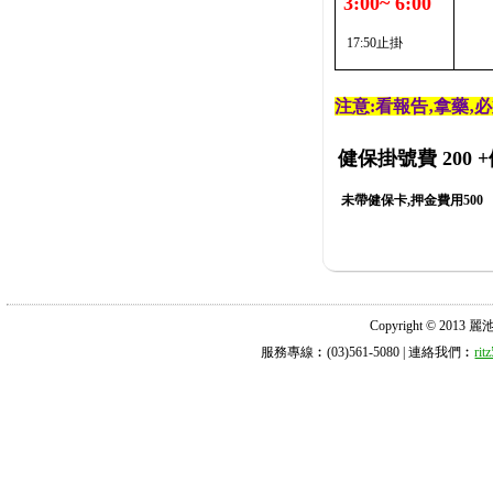
3:00~ 6:00
17:50止掛
注意:看報告‚拿藥‚
健保掛號費 200
+
未帶健保卡,押金費用500
Copyright © 2013 麗池診所
服務專線︰(03)561-5080 | 連絡我們︰
ri