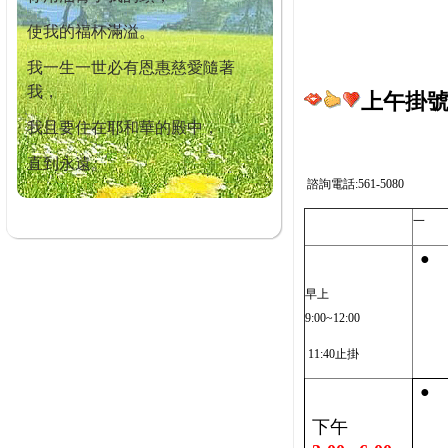
使我的福杯滿溢。
我一生一世必有恩惠慈愛隨著
我，
上午掛號截
我且要住在耶和華的殿中，
直到永遠。
諮詢電話:561-5080
一
●
早上
9:00~12:00
11:40止掛
●
下午