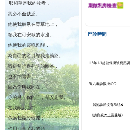
耶和華是我的牧者，
迄今已篩檢出1700位乳癌患者,提醒您定期做乳房檢查!
我必不至缺乏。
他使我躺臥在青草地上，
門診時間
領我在可安歇的水邊。
他使我的靈魂甦醒，
為自己的名引導我走義路。
115年 1/1起健保掛號費用
我雖然行過死蔭的幽谷，
也不怕遭害。
週六看診限掛40位
因為你與我同在，
你的杖，你的竿，都安慰我。
麗池診所沒有群組❌
在我敵人面前，
《請鄉親勿上當受騙》
你為我擺設筵席；
你用油膏了我的頭，