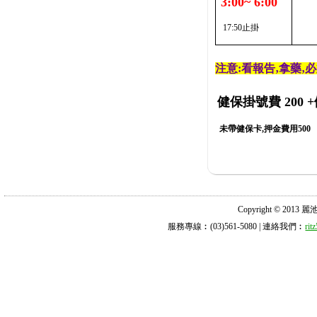
3:00~ 6:00
17:50止掛
注意:看報告‚拿藥‚
健保掛號費 200
+
未帶健保卡,押金費用500
Copyright © 2013 麗池診所
服務專線︰(03)561-5080 | 連絡我們︰
ri