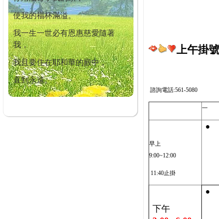
使我的福杯滿溢。
我一生一世必有恩惠慈愛隨著
我，
上午掛號截
我且要住在耶和華的殿中，
直到永遠。
諮詢電話:561-5080
一
●
早上
9:00~12:00
11:40止掛
●
下午