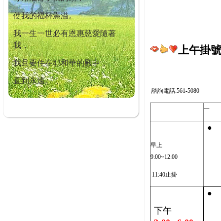
使我的福杯滿溢。
我一生一世必有恩惠慈愛隨著
我，
上午掛號截
我且要住在耶和華的殿中，
直到永遠。
諮詢電話:561-5080
一
●
早上
9:00~12:00
11:40止掛
●
下午