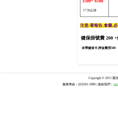
3:00~ 6:00
17:50止掛
注意:看報告‚拿藥‚
健保掛號費 200
+
未帶健保卡,押金費用500
Copyright © 2013 麗池診所
服務專線︰(03)561-5080 | 連絡我們︰
ri