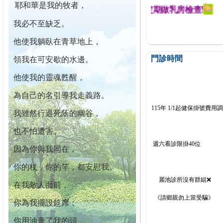
耶和華是我的牧者，
迄今已篩檢出1700位乳癌患者,提醒您定期做乳房檢查!
我必不至缺乏。
他使我躺臥在青草地上，
門診時間
領我在可安歇的水邊。
他使我的靈魂甦醒，
為自己的名引導我走義路。
115年 1/1起健保掛號費用
我雖然行過死蔭的幽谷，
也不怕遭害。
週六看診限掛40位
因為你與我同在，
你的杖，你的竿，都安慰我。
麗池診所沒有群組❌
在我敵人面前，
《請鄉親勿上當受騙》
你為我擺設筵席；
你用油膏了我的頭，