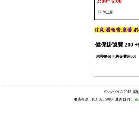
3:00~ 6:00
17:50止掛
注意:看報告‚拿藥‚
健保掛號費 200
+
未帶健保卡,押金費用500
Copyright © 2013 麗池診所
服務專線︰(03)561-5080 | 連絡我們︰
ri