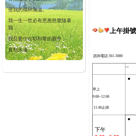
使我的福杯滿溢。
我一生一世必有恩惠慈愛隨著
我，
上午掛號截
我且要住在耶和華的殿中，
直到永遠。
諮詢電話:561-5080
一
●
早上
9:00~12:00
11:40止掛
●
下午