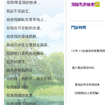
耶和華是我的牧者，
迄今已篩檢出1700位乳癌患者,提醒您定期做乳房檢查!
我必不至缺乏。
他使我躺臥在青草地上，
門診時間
領我在可安歇的水邊。
他使我的靈魂甦醒，
為自己的名引導我走義路。
115年 1/1起健保掛號費用
我雖然行過死蔭的幽谷，
也不怕遭害。
週六看診限掛40位
因為你與我同在，
你的杖，你的竿，都安慰我。
麗池診所沒有群組❌
在我敵人面前，
《請鄉親勿上當受騙》
你為我擺設筵席；
你用油膏了我的頭，