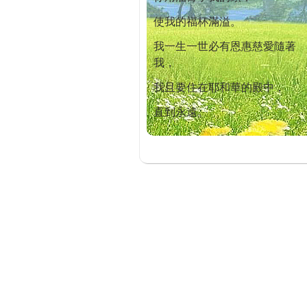
使我的福杯滿溢。
我一生一世必有恩惠慈愛隨著
我，
我且要住在耶和華的殿中，
直到永遠。