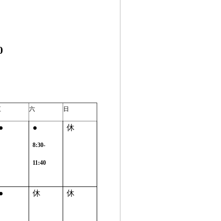
0
五
六
日
●
●
休
8:30-
11:40
●
休
休