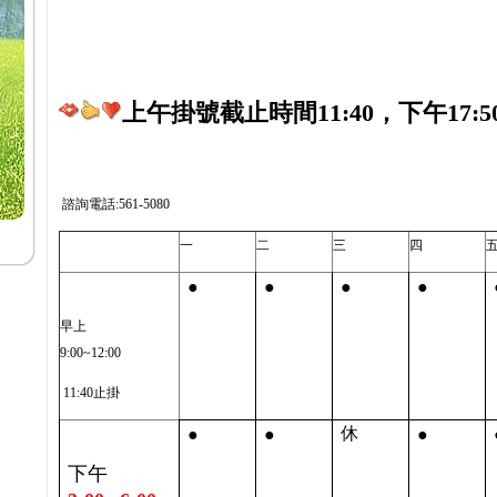
上午掛號截止時間11:40，下午17:5
諮詢電話:561-5080
一
二
三
四
●
●
●
●
早上
9:00~12:00
11:40止掛
●
●
●
休
下午