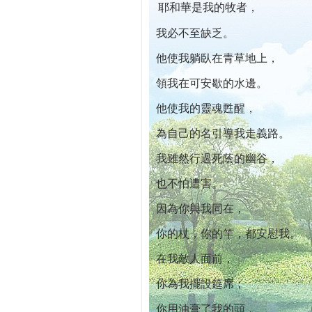
耶和華是我的牧者，
本院自開幕迄今已篩檢出1700位乳癌患者,提
我必不至缺乏。
他使我躺臥在青草地上，
領我在可安歇的水邊。
他使我的靈魂甦醒，
為自己的名引導我走義路。
我雖然行過死蔭的幽谷，
也不怕遭害。
因為你與我同在，
你的杖，你的竿，都安慰我。
在我敵人面前，
你為我擺設筵席；
你用油膏了我的頭，