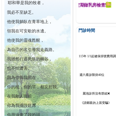
耶和華是我的牧者，
迄今已篩檢出1700位乳癌患者,提醒您定期做乳房檢查!
我必不至缺乏。
他使我躺臥在青草地上，
門診時間
領我在可安歇的水邊。
他使我的靈魂甦醒，
為自己的名引導我走義路。
115年 1/1起健保掛號費用
我雖然行過死蔭的幽谷，
也不怕遭害。
週六看診限掛40位
因為你與我同在，
你的杖，你的竿，都安慰我。
麗池診所沒有群組❌
在我敵人面前，
《請鄉親勿上當受騙》
你為我擺設筵席；
你用油膏了我的頭，