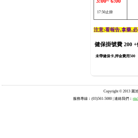
3:00~ 6:00
17:50止掛
注意:看報告‚拿藥‚
健保掛號費 200
+
未帶健保卡,押金費用500
Copyright © 2013 麗池診所
服務專線︰(03)561-5080 | 連絡我們︰
ri