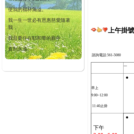
使我的福杯滿溢。
我一生一世必有恩惠慈愛隨著
我，
上午掛號截
我且要住在耶和華的殿中，
直到永遠。
諮詢電話:561-5080
一
●
早上
9:00~12:00
11:40止掛
●
下午