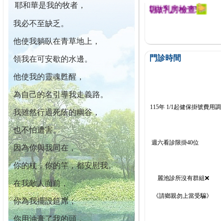
耶和華是我的牧者，
迄今已篩檢出1700位乳癌患者,提醒您定期做乳房檢查!
我必不至缺乏。
他使我躺臥在青草地上，
門診時間
領我在可安歇的水邊。
他使我的靈魂甦醒，
為自己的名引導我走義路。
115年 1/1起健保掛號費用
我雖然行過死蔭的幽谷，
也不怕遭害。
週六看診限掛40位
因為你與我同在，
你的杖，你的竿，都安慰我。
麗池診所沒有群組❌
在我敵人面前，
《請鄉親勿上當受騙》
你為我擺設筵席；
你用油膏了我的頭，