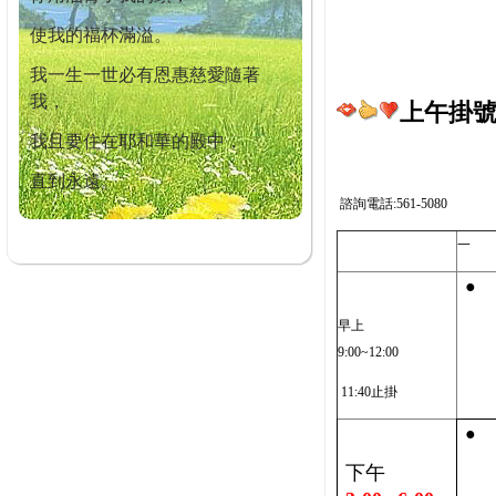
使我的福杯滿溢。
我一生一世必有恩惠慈愛隨著
我，
上午掛號截
我且要住在耶和華的殿中，
直到永遠。
諮詢電話:561-5080
一
●
早上
9:00~12:00
11:40止掛
●
下午