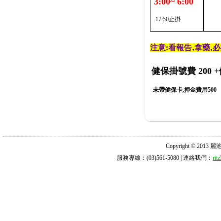
3:00~ 6:00
17:50止掛
注意:看報告‚拿藥‚
健保掛號費 200
+
未帶健保卡,押金費用500
Copyright © 2013 麗池診所
服務專線︰(03)561-5080 | 連絡我們︰
ri