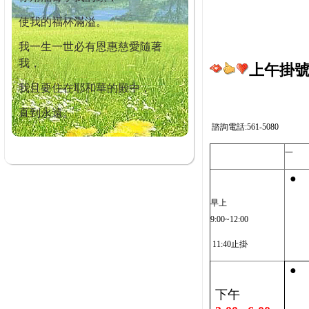
使我的福杯滿溢。
我一生一世必有恩惠慈愛隨著
我，
上午掛號截
我且要住在耶和華的殿中，
直到永遠。
諮詢電話:561-5080
一
●
早上
9:00~12:00
11:40止掛
●
下午