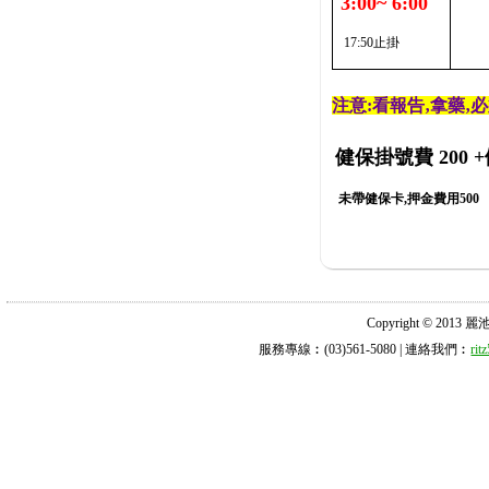
3:00~ 6:00
17:50止掛
注意:看報告‚拿藥‚
健保掛號費 200
+
未帶健保卡,押金費用500
Copyright © 2013 麗池診所
服務專線︰(03)561-5080 | 連絡我們︰
ri