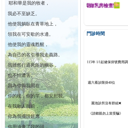
耶和華是我的牧者，
迄今已篩檢出1700位乳癌患者,提醒您定期做乳房檢查!
我必不至缺乏。
他使我躺臥在青草地上，
門診時間
領我在可安歇的水邊。
他使我的靈魂甦醒，
為自己的名引導我走義路。
115年 1/1起健保掛號費用
我雖然行過死蔭的幽谷，
也不怕遭害。
週六看診限掛40位
因為你與我同在，
你的杖，你的竿，都安慰我。
麗池診所沒有群組❌
在我敵人面前，
《請鄉親勿上當受騙》
你為我擺設筵席；
你用油膏了我的頭，