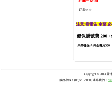
3:00~ 6:00
17:50止掛
注意:看報告‚拿藥‚
健保掛號費 200
+
未帶健保卡,押金費用500
Copyright © 2013 麗池診所
服務專線︰(03)561-5080 | 連絡我們︰
ri