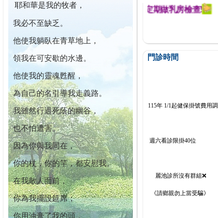
耶和華是我的牧者，
幕迄今已篩檢出1700位乳癌患者,提醒您定期做乳房檢查!
我必不至缺乏。
他使我躺臥在青草地上，
門診時間
領我在可安歇的水邊。
他使我的靈魂甦醒，
為自己的名引導我走義路。
115年 1/1起健保掛號費用
我雖然行過死蔭的幽谷，
也不怕遭害。
週六看診限掛40位
因為你與我同在，
你的杖，你的竿，都安慰我。
麗池診所沒有群組❌
在我敵人面前，
《請鄉親勿上當受騙》
你為我擺設筵席；
你用油膏了我的頭，