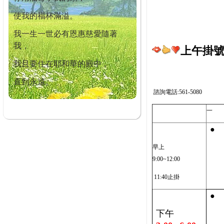
使我的福杯滿溢。
我一生一世必有恩惠慈愛隨著
我，
上午掛號截
我且要住在耶和華的殿中，
直到永遠。
諮詢電話:561-5080
一
●
早上
9:00~12:00
11:40止掛
●
下午