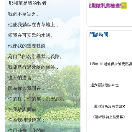
耶和華是我的牧者，
幕迄今已篩檢出1700位乳癌患者,提醒您定期做乳房檢查!
我必不至缺乏。
他使我躺臥在青草地上，
門診時間
領我在可安歇的水邊。
他使我的靈魂甦醒，
為自己的名引導我走義路。
115年 1/1起健保掛號費用
我雖然行過死蔭的幽谷，
也不怕遭害。
週六看診限掛40位
因為你與我同在，
你的杖，你的竿，都安慰我。
麗池診所沒有群組❌
在我敵人面前，
《請鄉親勿上當受騙》
你為我擺設筵席；
你用油膏了我的頭，