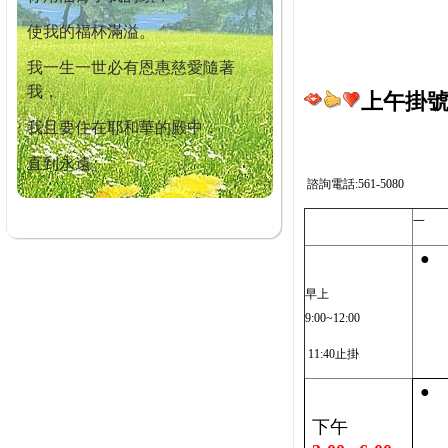
使我的福杯滿溢。
我一生一世必有恩惠慈愛隨著
我，
上午掛號截
我且要住在耶和華的殿中，
直到永遠。
諮詢電話:561-5080
一
●
早上
9:00~12:00
11:40止掛
●
下午