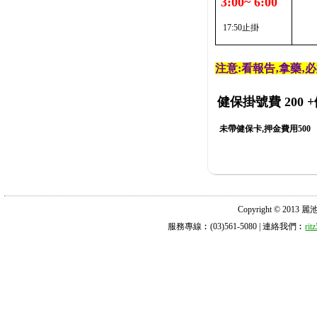
3:00~ 6:00
17:50止掛
注意:看報告‚拿藥‚
健保掛號費 200
+
未帶健保卡,押金費用500
Copyright © 2013 麗池診所
服務專線︰(03)561-5080 | 連絡我們︰
ri