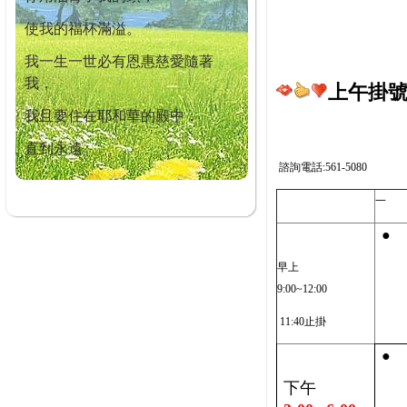
使我的福杯滿溢。
我一生一世必有恩惠慈愛隨著
我，
上午掛號截
我且要住在耶和華的殿中，
直到永遠。
諮詢電話:561-5080
一
●
早上
9:00~12:00
11:40止掛
●
下午