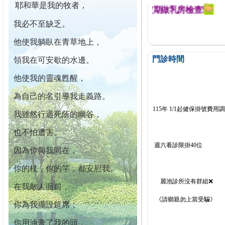
耶和華是我的牧者，
迄今已篩檢出1700位乳癌患者,提醒您定期做乳房檢查!
我必不至缺乏。
他使我躺臥在青草地上，
門診時間
領我在可安歇的水邊。
他使我的靈魂甦醒，
為自己的名引導我走義路。
115年 1/1起健保掛號費用
我雖然行過死蔭的幽谷，
也不怕遭害。
週六看診限掛40位
因為你與我同在，
你的杖，你的竿，都安慰我。
麗池診所沒有群組❌
在我敵人面前，
《請鄉親勿上當受騙》
你為我擺設筵席；
你用油膏了我的頭，