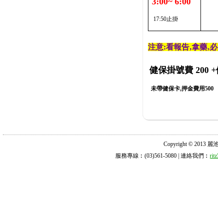
3:00~ 6:00
17:50止掛
注意:看報告‚拿藥‚
健保掛號費 200
+
未帶健保卡,押金費用500
Copyright © 2013 麗池診所
服務專線︰(03)561-5080 | 連絡我們︰
ri