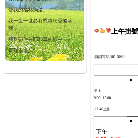
使我的福杯滿溢。
我一生一世必有恩惠慈愛隨著
我，
上午掛號截
我且要住在耶和華的殿中，
直到永遠。
諮詢電話:561-5080
一
●
早上
9:00~12:00
11:40止掛
●
下午