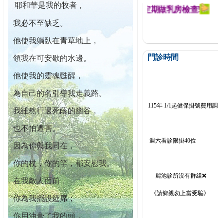
耶和華是我的牧者，
幕迄今已篩檢出1700位乳癌患者,提醒您定期做乳房檢查!
我必不至缺乏。
他使我躺臥在青草地上，
門診時間
領我在可安歇的水邊。
他使我的靈魂甦醒，
為自己的名引導我走義路。
115年 1/1起健保掛號費用
我雖然行過死蔭的幽谷，
也不怕遭害。
週六看診限掛40位
因為你與我同在，
你的杖，你的竿，都安慰我。
麗池診所沒有群組❌
在我敵人面前，
《請鄉親勿上當受騙》
你為我擺設筵席；
你用油膏了我的頭，