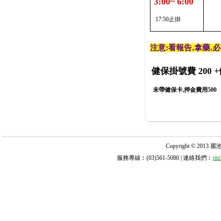
3:00~ 6:00
17:50止掛
注意:看報告‚拿藥‚
健保掛號費 200
+
未帶健保卡,押金費用500
Copyright © 2013 麗池診所
服務專線︰(03)561-5080 | 連絡我們︰
ri