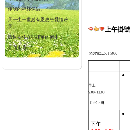
使我的福杯滿溢。
我一生一世必有恩惠慈愛隨著
我，
上午掛號截
我且要住在耶和華的殿中，
直到永遠。
諮詢電話:561-5080
一
●
早上
9:00~12:00
11:40止掛
●
下午