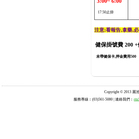
3:00~ 6:00
17:50止掛
注意:看報告‚拿藥‚
健保掛號費 200
+
未帶健保卡,押金費用500
Copyright © 2013 麗池診所
服務專線︰(03)561-5080 | 連絡我們︰
ri