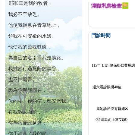
耶和華是我的牧者，
迄今已篩檢出1700位乳癌患者,提醒您定期做乳房檢查!
我必不至缺乏。
他使我躺臥在青草地上，
門診時間
領我在可安歇的水邊。
他使我的靈魂甦醒，
為自己的名引導我走義路。
115年 1/1起健保掛號費用
我雖然行過死蔭的幽谷，
也不怕遭害。
週六看診限掛40位
因為你與我同在，
你的杖，你的竿，都安慰我。
麗池診所沒有群組❌
在我敵人面前，
《請鄉親勿上當受騙》
你為我擺設筵席；
你用油膏了我的頭，