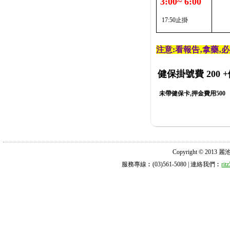
3:00~ 6:00
17:50止掛
注意:看報告‚拿藥‚
健保掛號費 200
+
未帶健保卡,押金費用500
Copyright © 2013 麗池診所
服務專線︰(03)561-5080 | 連絡我們︰
ri