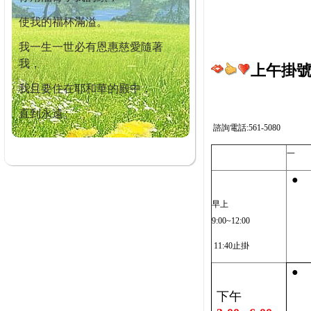
使我的福杯滿溢。
我一生一世必有恩惠慈愛隨著
我，
上午掛號截
我且要住在耶和華的殿中，
直到永遠。
諮詢電話:561-5080
一
●
早上
9:00~12:00
11:40止掛
●
下午