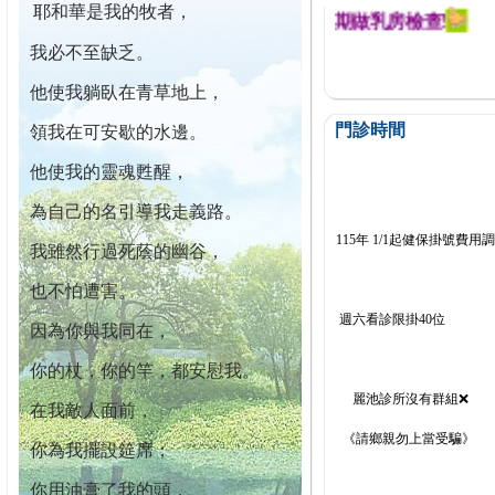
耶和華是我的牧者，
迄今已篩檢出1700位乳癌患者,提醒您定期做乳房檢查!
我必不至缺乏。
他使我躺臥在青草地上，
門診時間
領我在可安歇的水邊。
他使我的靈魂甦醒，
為自己的名引導我走義路。
115年 1/1起健保掛號費用
我雖然行過死蔭的幽谷，
也不怕遭害。
週六看診限掛40位
因為你與我同在，
你的杖，你的竿，都安慰我。
麗池診所沒有群組❌
在我敵人面前，
《請鄉親勿上當受騙》
你為我擺設筵席；
你用油膏了我的頭，