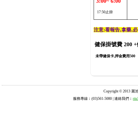
3:00~ 6:00
17:50止掛
注意:看報告‚拿藥‚
健保掛號費 200
+
未帶健保卡,押金費用500
Copyright © 2013 麗池診所
服務專線︰(03)561-5080 | 連絡我們︰
ri