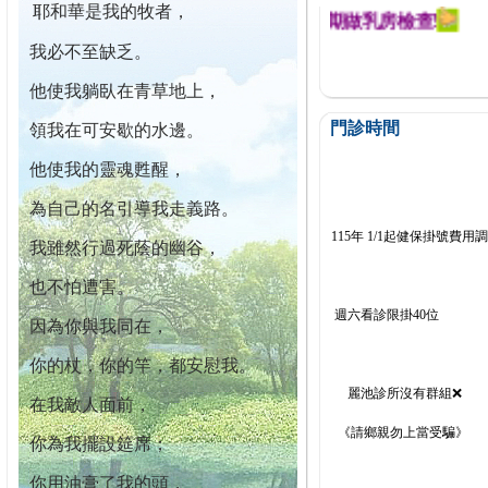
耶和華是我的牧者，
迄今已篩檢出1700位乳癌患者,提醒您定期做乳房檢查!
我必不至缺乏。
他使我躺臥在青草地上，
門診時間
領我在可安歇的水邊。
他使我的靈魂甦醒，
為自己的名引導我走義路。
115年 1/1起健保掛號費用
我雖然行過死蔭的幽谷，
也不怕遭害。
週六看診限掛40位
因為你與我同在，
你的杖，你的竿，都安慰我。
麗池診所沒有群組❌
在我敵人面前，
《請鄉親勿上當受騙》
你為我擺設筵席；
你用油膏了我的頭，