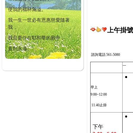
使我的福杯滿溢。
我一生一世必有恩惠慈愛隨著
我，
上午掛號截
我且要住在耶和華的殿中，
直到永遠。
諮詢電話:561-5080
一
●
早上
9:00~12:00
11:40止掛
●
下午