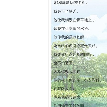
耶和華是我的牧者，
本院自開幕迄今已篩檢出1700位乳癌患者,提
我必不至缺乏。
他使我躺臥在青草地上，
領我在可安歇的水邊。
他使我的靈魂甦醒，
為自己的名引導我走義路。
我雖然行過死蔭的幽谷，
也不怕遭害。
因為你與我同在，
你的杖，你的竿，都安慰我。
在我敵人面前，
你為我擺設筵席；
你用油膏了我的頭，