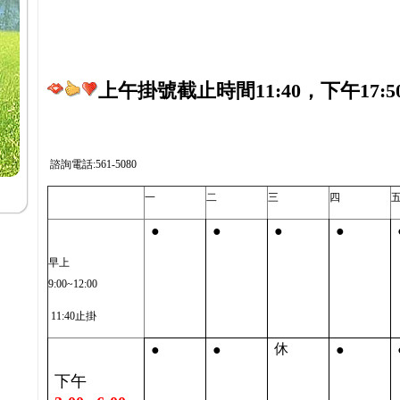
上午掛號截止時間11:40，下午17:5
諮詢電話:561-5080
一
二
三
四
●
●
●
●
早上
9:00~12:00
11:40止掛
●
●
●
休
下午