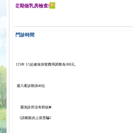
醒您定期做乳房檢查!
門診時間
115年 1/1起健保掛號費用調整為300元。
週六看診限掛40位
麗池診所沒有群組❌
《請鄉親勿上當受騙》