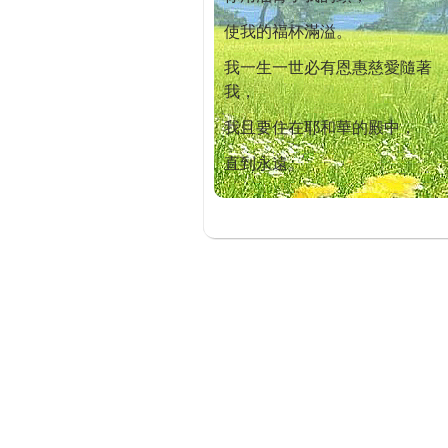
使我的福杯滿溢。
我一生一世必有恩惠慈愛隨著
我，
我且要住在耶和華的殿中，
直到永遠。