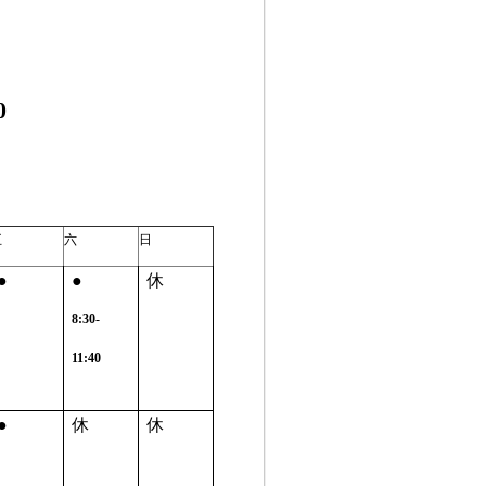
0
五
六
日
●
●
休
8:30-
11:40
●
休
休