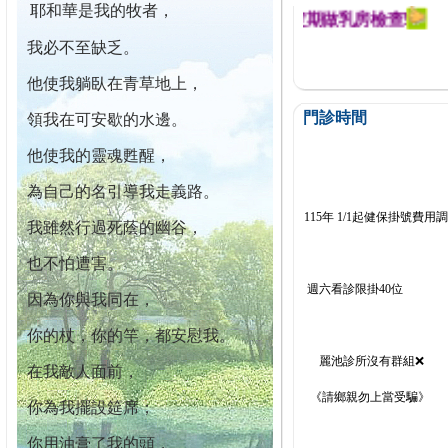
耶和華是我的牧者，
迄今已篩檢出1700位乳癌患者,提醒您定期做乳房檢查!
我必不至缺乏。
他使我躺臥在青草地上，
門診時間
領我在可安歇的水邊。
他使我的靈魂甦醒，
為自己的名引導我走義路。
115年 1/1起健保掛號費用
我雖然行過死蔭的幽谷，
也不怕遭害。
週六看診限掛40位
因為你與我同在，
你的杖，你的竿，都安慰我。
麗池診所沒有群組❌
在我敵人面前，
《請鄉親勿上當受騙》
你為我擺設筵席；
你用油膏了我的頭，