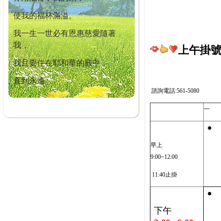
使我的福杯滿溢。
我一生一世必有恩惠慈愛隨著
我，
上午掛號截
我且要住在耶和華的殿中，
直到永遠。
諮詢電話:561-5080
一
●
早上
9:00~12:00
11:40止掛
●
下午