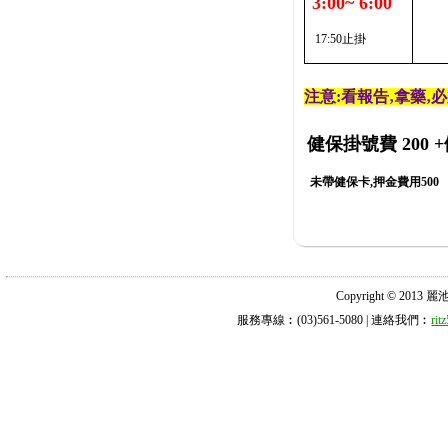
3:00~ 6:00
17:50止掛
注意:看報告‚拿藥‚
健保掛號費 200
+
未帶健保卡,押金費用500
Copyright © 2013 麗池診所
服務專線︰(03)561-5080 | 連絡我們︰
ri