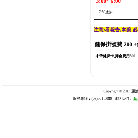
3:00~ 6:00
17:50止掛
注意:看報告‚拿藥‚
健保掛號費 200
+
未帶健保卡,押金費用500
Copyright © 2013 麗池診所
服務專線︰(03)561-5080 | 連絡我們︰
ri