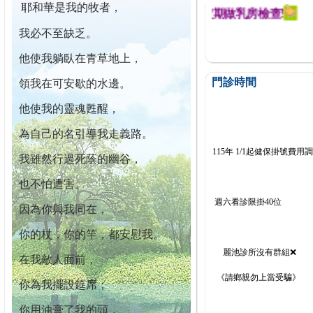
耶和華是我的牧者，
迄今已篩檢出1700位乳癌患者,提醒您定期做乳房檢查!
我必不至缺乏。
他使我躺臥在青草地上，
門診時間
領我在可安歇的水邊。
他使我的靈魂甦醒，
為自己的名引導我走義路。
115年 1/1起健保掛號費用
我雖然行過死蔭的幽谷，
也不怕遭害。
週六看診限掛40位
因為你與我同在，
你的杖，你的竿，都安慰我。
麗池診所沒有群組❌
在我敵人面前，
《請鄉親勿上當受騙》
你為我擺設筵席；
你用油膏了我的頭，