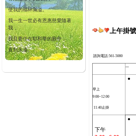
使我的福杯滿溢。
我一生一世必有恩惠慈愛隨著
我，
上午掛號截
我且要住在耶和華的殿中，
直到永遠。
諮詢電話:561-5080
一
●
早上
9:00~12:00
11:40止掛
●
下午