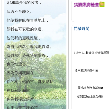
耶和華是我的牧者，
迄今已篩檢出1700位乳癌患者,提醒您定期做乳房檢查!
我必不至缺乏。
他使我躺臥在青草地上，
門診時間
領我在可安歇的水邊。
他使我的靈魂甦醒，
為自己的名引導我走義路。
115年 1/1起健保掛號費用
我雖然行過死蔭的幽谷，
也不怕遭害。
週六看診限掛40位
因為你與我同在，
你的杖，你的竿，都安慰我。
麗池診所沒有群組❌
在我敵人面前，
《請鄉親勿上當受騙》
你為我擺設筵席；
你用油膏了我的頭，