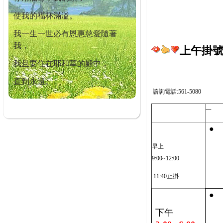
使我的福杯滿溢。
我一生一世必有恩惠慈愛隨著
我，
上午掛號截
我且要住在耶和華的殿中，
直到永遠。
諮詢電話:561-5080
一
●
早上
9:00~12:00
11:40止掛
●
下午