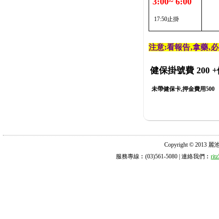
3:00~ 6:00
17:50止掛
注意:看報告‚拿藥‚
健保掛號費 200
+
未帶健保卡,押金費用500
Copyright © 2013 麗池診所
服務專線︰(03)561-5080 | 連絡我們︰
ri