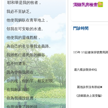
耶和華是我的牧者，
迄今已篩檢出1700位乳癌患者,提醒您定期做乳房檢查!
我必不至缺乏。
他使我躺臥在青草地上，
門診時間
領我在可安歇的水邊。
他使我的靈魂甦醒，
為自己的名引導我走義路。
115年 1/1起健保掛號費用
我雖然行過死蔭的幽谷，
也不怕遭害。
週六看診限掛40位
因為你與我同在，
你的杖，你的竿，都安慰我。
麗池診所沒有群組❌
在我敵人面前，
《請鄉親勿上當受騙》
你為我擺設筵席；
你用油膏了我的頭，