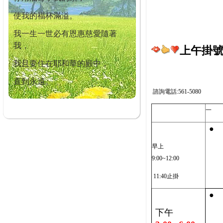
使我的福杯滿溢。
我一生一世必有恩惠慈愛隨著
我，
上午掛號截
我且要住在耶和華的殿中，
直到永遠。
諮詢電話:561-5080
一
●
早上
9:00~12:00
11:40止掛
●
下午