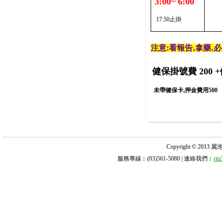
3:00~ 6:00
17:50止掛
注意:看報告‚拿藥‚
健保掛號費 200
+
未帶健保卡,押金費用500
Copyright © 2013 麗池診所
服務專線︰(03)561-5080 | 連絡我們︰
ri