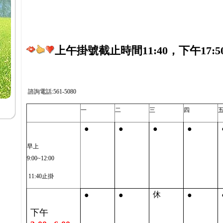
上午掛號截止時間11:40，下午17:5
諮詢電話:561-5080
一
二
三
四
●
●
●
●
早上
9:00~12:00
11:40止掛
●
●
●
休
下午