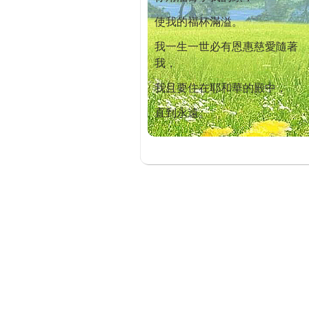
使我的福杯滿溢。
我一生一世必有恩惠慈愛隨著
我，
我且要住在耶和華的殿中，
直到永遠。