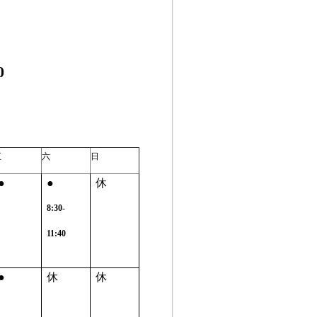
0
五
六
日
●
●
休
8:30-
11:40
●
休
休