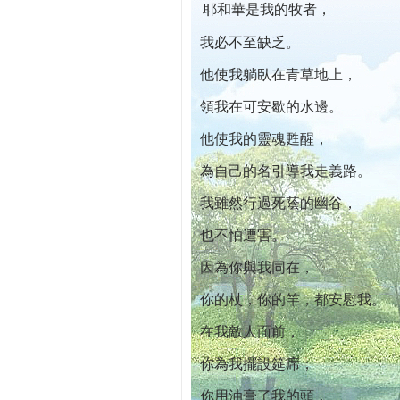
耶和華是我的牧者，
本院自開幕迄今已篩檢出1700位乳癌患者,
我必不至缺乏。
他使我躺臥在青草地上，
領我在可安歇的水邊。
他使我的靈魂甦醒，
為自己的名引導我走義路。
我雖然行過死蔭的幽谷，
也不怕遭害。
因為你與我同在，
你的杖，你的竿，都安慰我。
在我敵人面前，
你為我擺設筵席；
你用油膏了我的頭，