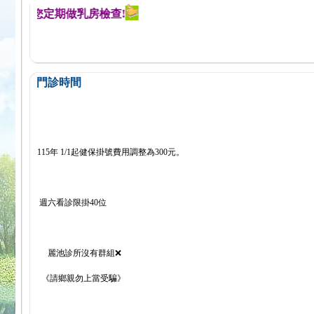
提醒您定期做乳房檢查!
門診時間
115年 1/1起健保掛號費用調整為300元。
週六看診限掛40位
麗池診所沒有群組❌
《請鄉親勿上當受騙》