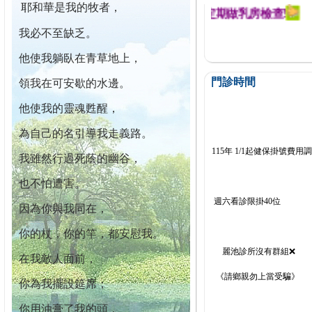
耶和華是我的牧者，
迄今已篩檢出1700位乳癌患者,提醒您定期做乳房檢查!
我必不至缺乏。
他使我躺臥在青草地上，
門診時間
領我在可安歇的水邊。
他使我的靈魂甦醒，
為自己的名引導我走義路。
115年 1/1起健保掛號費用
我雖然行過死蔭的幽谷，
也不怕遭害。
週六看診限掛40位
因為你與我同在，
你的杖，你的竿，都安慰我。
麗池診所沒有群組❌
在我敵人面前，
《請鄉親勿上當受騙》
你為我擺設筵席；
你用油膏了我的頭，