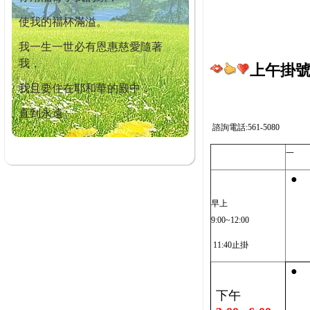
使我的福杯滿溢。
我一生一世必有恩惠慈愛隨著
我，
上午掛號截
我且要住在耶和華的殿中，
直到永遠。
諮詢電話:561-5080
一
●
早上
9:00~12:00
11:40止掛
●
下午