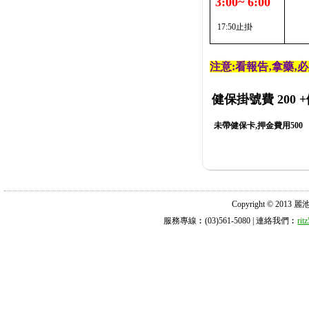
3:00~ 6:00
17:50止掛
注意:看報告‚拿藥‚
健保掛號費 200
+
未帶健保卡,押金費用500
Copyright © 2013 麗池診所
服務專線︰(03)561-5080 | 連絡我們︰
ri