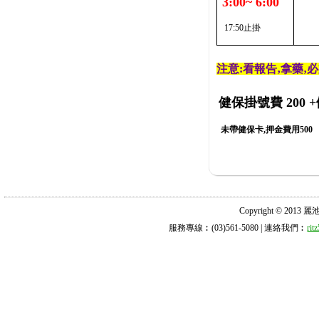
3:00~ 6:00
17:50止掛
注意:看報告‚拿藥‚
健保掛號費 200
+
未帶健保卡,押金費用500
Copyright © 2013 麗池診所
服務專線︰(03)561-5080 | 連絡我們︰
ri