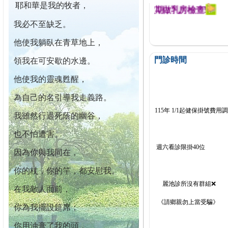
耶和華是我的牧者，
迄今已篩檢出1700位乳癌患者,提醒您定期做乳房檢查!
我必不至缺乏。
他使我躺臥在青草地上，
門診時間
領我在可安歇的水邊。
他使我的靈魂甦醒，
為自己的名引導我走義路。
115年 1/1起健保掛號費用
我雖然行過死蔭的幽谷，
也不怕遭害。
週六看診限掛40位
因為你與我同在，
你的杖，你的竿，都安慰我。
麗池診所沒有群組❌
在我敵人面前，
《請鄉親勿上當受騙》
你為我擺設筵席；
你用油膏了我的頭，