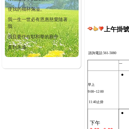
使我的福杯滿溢。
我一生一世必有恩惠慈愛隨著
我，
上午掛號截
我且要住在耶和華的殿中，
直到永遠。
諮詢電話:561-5080
一
●
早上
9:00~12:00
11:40止掛
●
下午