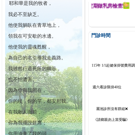
耶和華是我的牧者，
迄今已篩檢出1700位乳癌患者,提醒您定期做乳房檢查!
我必不至缺乏。
他使我躺臥在青草地上，
門診時間
領我在可安歇的水邊。
他使我的靈魂甦醒，
為自己的名引導我走義路。
115年 1/1起健保掛號費用
我雖然行過死蔭的幽谷，
也不怕遭害。
週六看診限掛40位
因為你與我同在，
你的杖，你的竿，都安慰我。
麗池診所沒有群組❌
在我敵人面前，
《請鄉親勿上當受騙》
你為我擺設筵席；
你用油膏了我的頭，