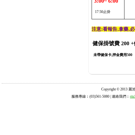
3:00~ 6:00
17:50止掛
注意:看報告‚拿藥‚
健保掛號費 200
+
未帶健保卡,押金費用500
Copyright © 2013 麗池診所
服務專線︰(03)561-5080 | 連絡我們︰
ri