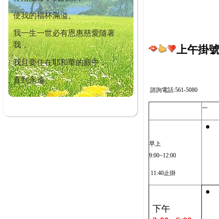
使我的福杯滿溢。
我一生一世必有恩惠慈愛隨著
我，
上午掛號截
我且要住在耶和華的殿中，
直到永遠。
諮詢電話:561-5080
一
●
早上
9:00~12:00
11:40止掛
●
下午