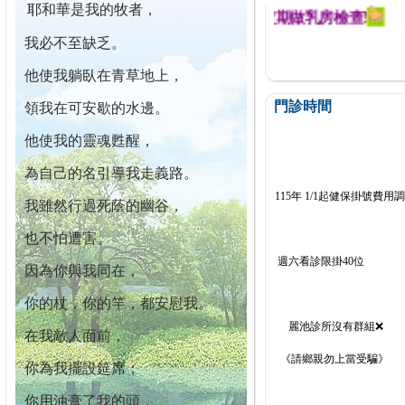
耶和華是我的牧者，
迄今已篩檢出1700位乳癌患者,提醒您定期做乳房檢查!
我必不至缺乏。
他使我躺臥在青草地上，
門診時間
領我在可安歇的水邊。
他使我的靈魂甦醒，
為自己的名引導我走義路。
115年 1/1起健保掛號費用
我雖然行過死蔭的幽谷，
也不怕遭害。
週六看診限掛40位
因為你與我同在，
你的杖，你的竿，都安慰我。
麗池診所沒有群組❌
在我敵人面前，
《請鄉親勿上當受騙》
你為我擺設筵席；
你用油膏了我的頭，