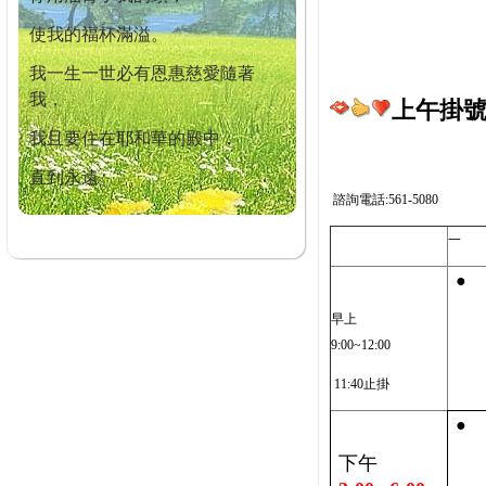
使我的福杯滿溢。
我一生一世必有恩惠慈愛隨著
我，
上午掛號截
我且要住在耶和華的殿中，
直到永遠。
諮詢電話:561-5080
一
●
早上
9:00~12:00
11:40止掛
●
下午