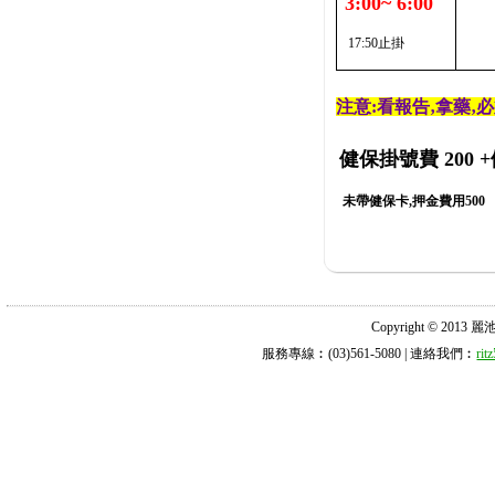
3:00~ 6:00
17:50止掛
注意:看報告‚拿藥‚
健保掛號費 200
+
未帶健保卡,押金費用500
Copyright © 2013 麗池診所
服務專線︰(03)561-5080 | 連絡我們︰
ri