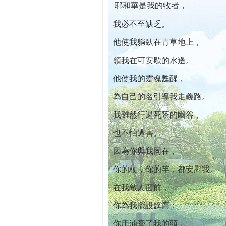
耶和華是我的牧者，
本院自開幕迄今已篩檢出1700位乳癌患者,
我必不至缺乏。
他使我躺臥在青草地上，
領我在可安歇的水邊。
他使我的靈魂甦醒，
為自己的名引導我走義路。
我雖然行過死蔭的幽谷，
也不怕遭害。
因為你與我同在，
你的杖，你的竿，都安慰我。
在我敵人面前，
你為我擺設筵席；
你用油膏了我的頭，