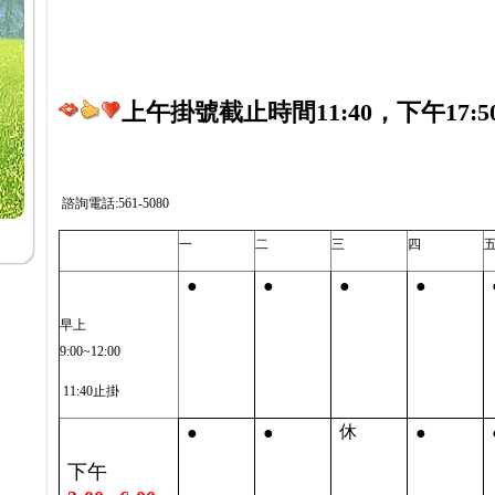
上午掛號截止時間11:40，下午17:5
諮詢電話:561-5080
一
二
三
四
●
●
●
●
早上
9:00~12:00
11:40止掛
●
●
●
休
下午