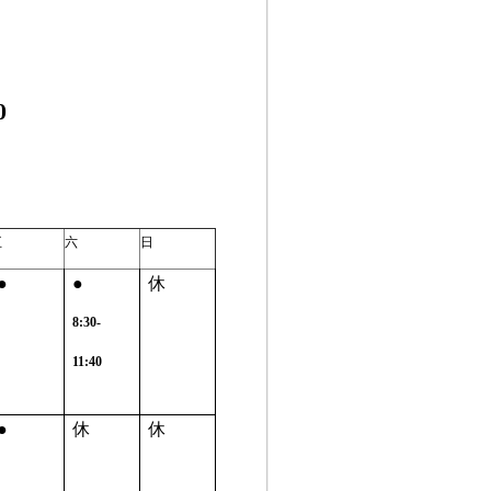
0
五
六
日
●
●
休
8:30-
11:40
●
休
休