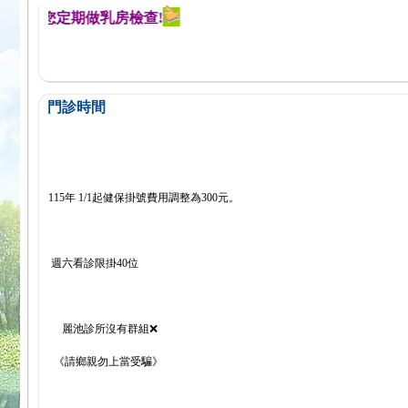
提醒您定期做乳房檢查!
門診時間
115年 1/1起健保掛號費用調整為300元。
週六看診限掛40位
麗池診所沒有群組❌
《請鄉親勿上當受騙》