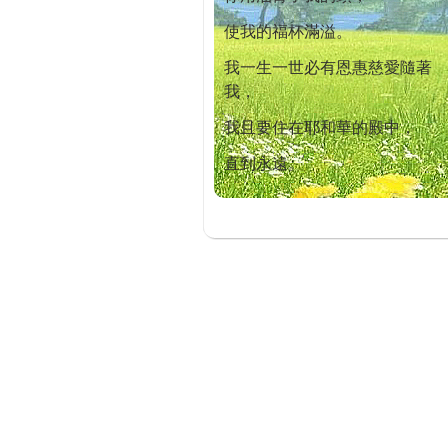
使我的福杯滿溢。
我一生一世必有恩惠慈愛隨著
我，
我且要住在耶和華的殿中，
直到永遠。