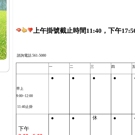
上午掛號截止時間11:40，下午17:5
諮詢電話:561-5080
一
二
三
四
●
●
●
●
早上
9:00~12:00
11:40止掛
●
●
●
休
下午