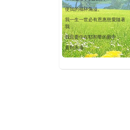
使我的福杯滿溢。
我一生一世必有恩惠慈愛隨著
我，
我且要住在耶和華的殿中，
直到永遠。