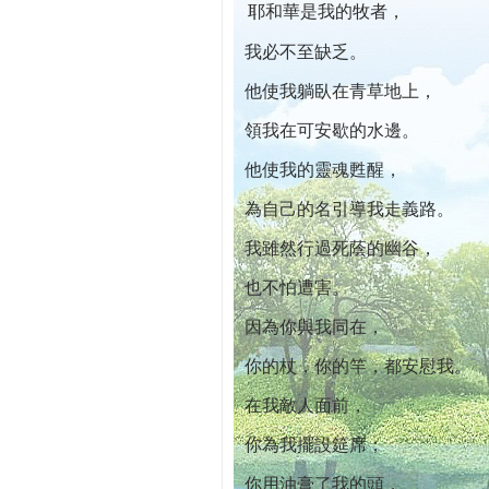
耶和華是我的牧者，
本院自開幕迄今已篩檢出1700位乳癌患者,提
我必不至缺乏。
他使我躺臥在青草地上，
領我在可安歇的水邊。
他使我的靈魂甦醒，
為自己的名引導我走義路。
我雖然行過死蔭的幽谷，
也不怕遭害。
因為你與我同在，
你的杖，你的竿，都安慰我。
在我敵人面前，
你為我擺設筵席；
你用油膏了我的頭，