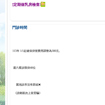
醒您定期做乳房檢查!
門診時間
115年 1/1起健保掛號費用調整為300元。
週六看診限掛40位
麗池診所沒有群組❌
《請鄉親勿上當受騙》