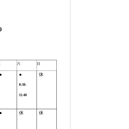
0
五
六
日
●
●
休
8:30-
11:40
●
休
休