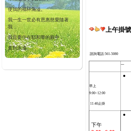
使我的福杯滿溢。
我一生一世必有恩惠慈愛隨著
我，
上午掛號截
我且要住在耶和華的殿中，
直到永遠。
諮詢電話:561-5080
一
●
早上
9:00~12:00
11:40止掛
●
下午