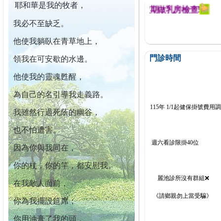
耶和華是我的牧者，
迄今已篩檢出1700位乳癌患者,提醒您定期做乳房檢查!
我必不至缺乏。
他使我躺臥在青草地上，
門診時間
領我在可安歇的水邊。
他使我的靈魂甦醒，
為自己的名引導我走義路。
115年 1/1起健保掛號費用
我雖然行過死蔭的幽谷，
也不怕遭害。
週六看診限掛40位
因為你與我同在，
你的杖，你的竿，都安慰我。
麗池診所沒有群組❌
在我敵人面前，
《請鄉親勿上當受騙》
你為我擺設筵席；
你用油膏了我的頭，