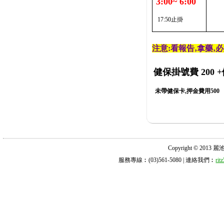
3:00~ 6:00
17:50止掛
注意:看報告‚拿藥‚
健保掛號費 200
+
未帶健保卡,押金費用500
Copyright © 2013 麗池診所
服務專線︰(03)561-5080 | 連絡我們︰
ri