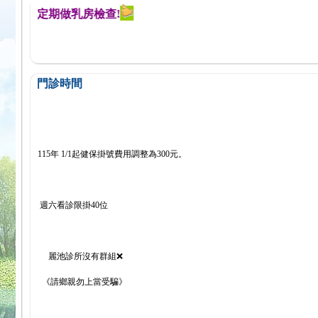
提醒您定期做乳房檢查!
門診時間
115年 1/1起健保掛號費用調整為300元。
週六看診限掛40位
麗池診所沒有群組❌
《請鄉親勿上當受騙》