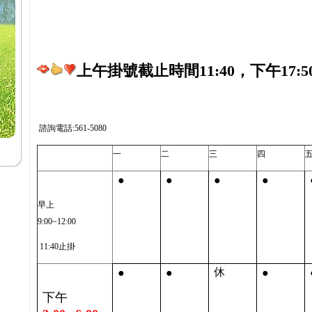
上午掛號截止時間11:40，下午17:5
諮詢電話:561-5080
一
二
三
四
●
●
●
●
早上
9:00~12:00
11:40止掛
●
●
●
休
下午