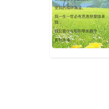
使我的福杯滿溢。
我一生一世必有恩惠慈愛隨著
我，
我且要住在耶和華的殿中，
直到永遠。