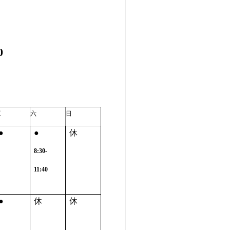
0
五
六
日
●
●
休
8:30-
11:40
●
休
休