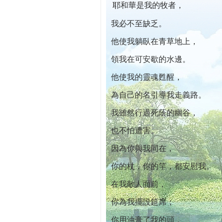
耶和華是我的牧者，
本院自開幕迄今已篩檢出1700位乳癌患者,
我必不至缺乏。
他使我躺臥在青草地上，
領我在可安歇的水邊。
他使我的靈魂甦醒，
為自己的名引導我走義路。
我雖然行過死蔭的幽谷，
也不怕遭害。
因為你與我同在，
你的杖，你的竿，都安慰我。
在我敵人面前，
你為我擺設筵席；
你用油膏了我的頭，