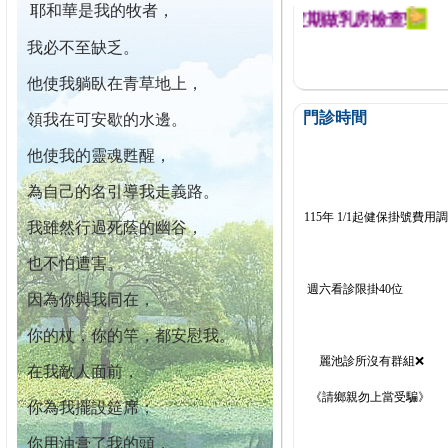
耶和華是我的牧者，
迄今已篩檢出1700位乳癌患者,提醒您定期做乳房檢查!
我必不至缺乏。
他使我躺臥在青草地上，
門診時間
領我在可安歇的水邊。
他使我的靈魂甦醒，
為自己的名引導我走義路。
115年 1/1起健保掛號費用
我雖然行過死蔭的幽谷，
也不怕遭害。
週六看診限掛40位
因為你與我同在，
你的杖，你的竿，都安慰我。
麗池診所沒有群組❌
在我敵人面前，
《請鄉親勿上當受騙》
你為我擺設筵席；
你用油膏了我的頭，