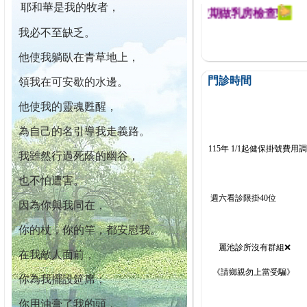
耶和華是我的牧者，
迄今已篩檢出1700位乳癌患者,提醒您定期做乳房檢查!
我必不至缺乏。
他使我躺臥在青草地上，
門診時間
領我在可安歇的水邊。
他使我的靈魂甦醒，
為自己的名引導我走義路。
115年 1/1起健保掛號費用
我雖然行過死蔭的幽谷，
也不怕遭害。
週六看診限掛40位
因為你與我同在，
你的杖，你的竿，都安慰我。
麗池診所沒有群組❌
在我敵人面前，
《請鄉親勿上當受騙》
你為我擺設筵席；
你用油膏了我的頭，