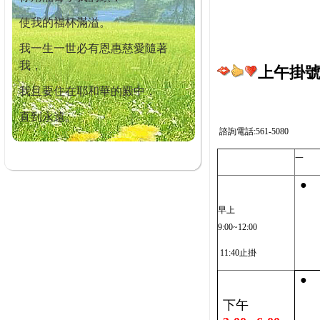
使我的福杯滿溢。
我一生一世必有恩惠慈愛隨著
我，
上午掛號截
我且要住在耶和華的殿中，
直到永遠。
諮詢電話:561-5080
一
●
早上
9:00~12:00
11:40止掛
●
下午