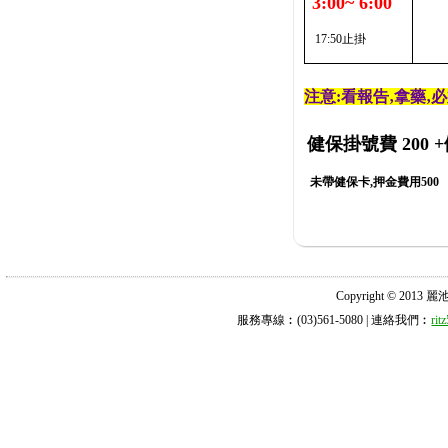
3:00~ 6:00
17:50止掛
注意:看報告‚拿藥‚
健保掛號費 200
+
未帶健保卡,押金費用500
Copyright © 2013 麗池診所
服務專線︰(03)561-5080 | 連絡我們︰
ri