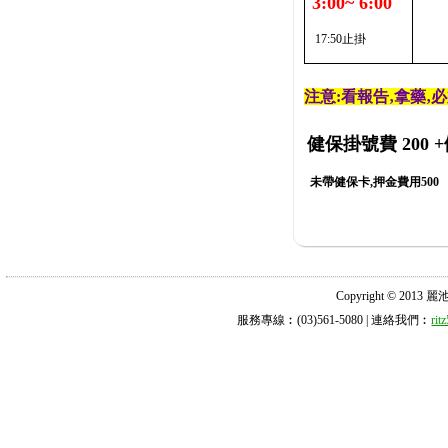
3:00~ 6:00
17:50止掛
注意:看報告‚拿藥‚
健保掛號費 200
+
未帶健保卡,押金費用500
Copyright © 2013 麗池診所
服務專線︰(03)561-5080 | 連絡我們︰
ri