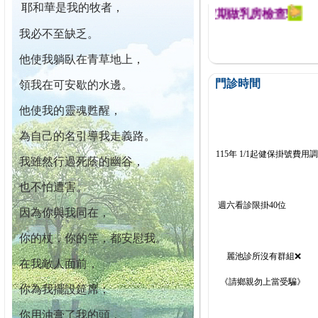
耶和華是我的牧者，
迄今已篩檢出1700位乳癌患者,提醒您定期做乳房檢查!
我必不至缺乏。
他使我躺臥在青草地上，
門診時間
領我在可安歇的水邊。
他使我的靈魂甦醒，
為自己的名引導我走義路。
115年 1/1起健保掛號費用
我雖然行過死蔭的幽谷，
也不怕遭害。
週六看診限掛40位
因為你與我同在，
你的杖，你的竿，都安慰我。
麗池診所沒有群組❌
在我敵人面前，
《請鄉親勿上當受騙》
你為我擺設筵席；
你用油膏了我的頭，