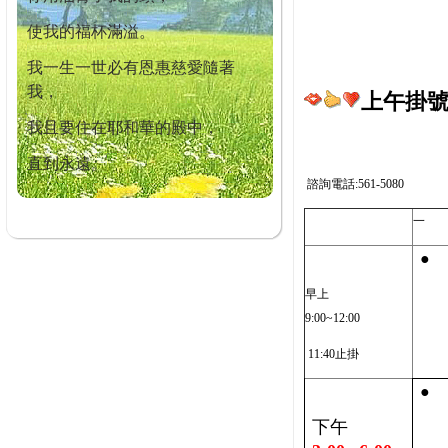
使我的福杯滿溢。
我一生一世必有恩惠慈愛隨著
我，
上午掛號截
我且要住在耶和華的殿中，
直到永遠。
諮詢電話:561-5080
一
●
早上
9:00~12:00
11:40止掛
●
下午