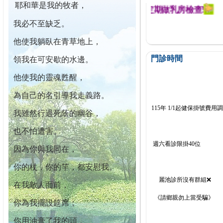
耶和華是我的牧者，
幕迄今已篩檢出1700位乳癌患者,提醒您定期做乳房檢查!
我必不至缺乏。
他使我躺臥在青草地上，
門診時間
領我在可安歇的水邊。
他使我的靈魂甦醒，
為自己的名引導我走義路。
115年 1/1起健保掛號費用
我雖然行過死蔭的幽谷，
也不怕遭害。
週六看診限掛40位
因為你與我同在，
你的杖，你的竿，都安慰我。
麗池診所沒有群組❌
在我敵人面前，
《請鄉親勿上當受騙》
你為我擺設筵席；
你用油膏了我的頭，