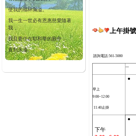
使我的福杯滿溢。
我一生一世必有恩惠慈愛隨著
我，
上午掛號截
我且要住在耶和華的殿中，
直到永遠。
諮詢電話:561-5080
一
●
早上
9:00~12:00
11:40止掛
●
下午