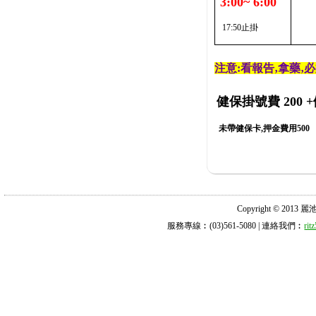
3:00~ 6:00
17:50止掛
注意:看報告‚拿藥‚
健保掛號費 200
+
未帶健保卡,押金費用500
Copyright © 2013 麗池診所
服務專線︰(03)561-5080 | 連絡我們︰
ri