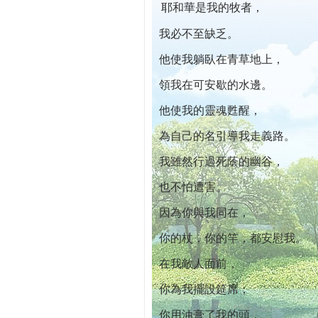
耶和華是我的牧者，
本院自開幕迄今已篩檢出1700位乳癌患者,提
我必不至缺乏。
他使我躺臥在青草地上，
領我在可安歇的水邊。
他使我的靈魂甦醒，
為自己的名引導我走義路。
我雖然行過死蔭的幽谷，
也不怕遭害。
因為你與我同在，
你的杖，你的竿，都安慰我。
在我敵人面前，
你為我擺設筵席；
你用油膏了我的頭，