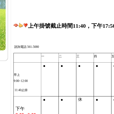
上午掛號截止時間11:40，下午17:5
諮詢電話:561-5080
一
二
三
四
●
●
●
●
早上
9:00~12:00
11:40止掛
●
●
●
休
下午