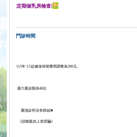
醒您定期做乳房檢查!
門診時間
115年 1/1起健保掛號費用調整為300元。
週六看診限掛40位
麗池診所沒有群組❌
《請鄉親勿上當受騙》