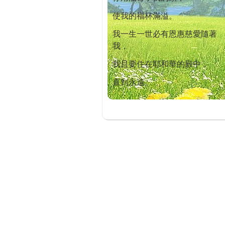
使我的福杯滿溢。
我一生一世必有恩惠慈愛隨著
我，
我且要住在耶和華的殿中，
直到永遠。