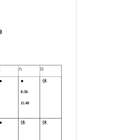
0
五
六
日
●
●
休
8:30-
11:40
●
休
休