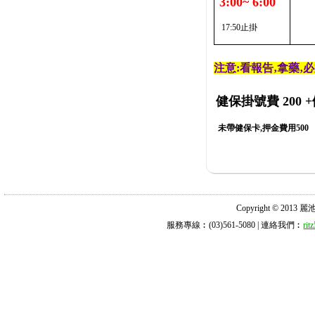
3:00~ 6:00
17:50止掛
注意:看報告‚拿藥‚
健保掛號費 200
+
未帶健保卡,押金費用500
Copyright © 2013 麗池診所
服務專線︰(03)561-5080 | 連絡我們︰
ri