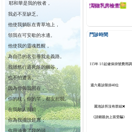
耶和華是我的牧者，
迄今已篩檢出1700位乳癌患者,提醒您定期做乳房檢查!
我必不至缺乏。
他使我躺臥在青草地上，
門診時間
領我在可安歇的水邊。
他使我的靈魂甦醒，
為自己的名引導我走義路。
115年 1/1起健保掛號費用
我雖然行過死蔭的幽谷，
也不怕遭害。
週六看診限掛40位
因為你與我同在，
你的杖，你的竿，都安慰我。
麗池診所沒有群組❌
在我敵人面前，
《請鄉親勿上當受騙》
你為我擺設筵席；
你用油膏了我的頭，