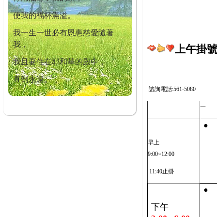
使我的福杯滿溢。
我一生一世必有恩惠慈愛隨著
我，
上午掛號截
我且要住在耶和華的殿中，
直到永遠。
諮詢電話:561-5080
一
●
早上
9:00~12:00
11:40止掛
●
下午