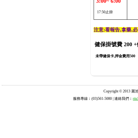
3:00~ 6:00
17:50止掛
注意:看報告‚拿藥‚
健保掛號費 200
+
未帶健保卡,押金費用500
Copyright © 2013 麗池診所
服務專線︰(03)561-5080 | 連絡我們︰
ri