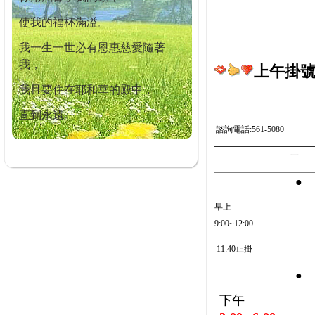
使我的福杯滿溢。
我一生一世必有恩惠慈愛隨著
我，
上午掛號截
我且要住在耶和華的殿中，
直到永遠。
諮詢電話:561-5080
一
●
早上
9:00~12:00
11:40止掛
●
下午