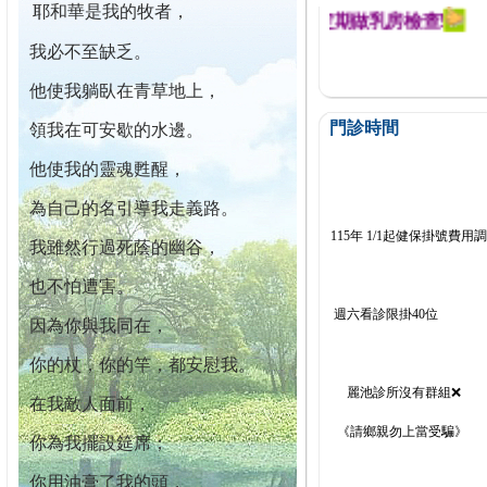
耶和華是我的牧者，
迄今已篩檢出1700位乳癌患者,提醒您定期做乳房檢查!
我必不至缺乏。
他使我躺臥在青草地上，
門診時間
領我在可安歇的水邊。
他使我的靈魂甦醒，
為自己的名引導我走義路。
115年 1/1起健保掛號費用
我雖然行過死蔭的幽谷，
也不怕遭害。
週六看診限掛40位
因為你與我同在，
你的杖，你的竿，都安慰我。
麗池診所沒有群組❌
在我敵人面前，
《請鄉親勿上當受騙》
你為我擺設筵席；
你用油膏了我的頭，