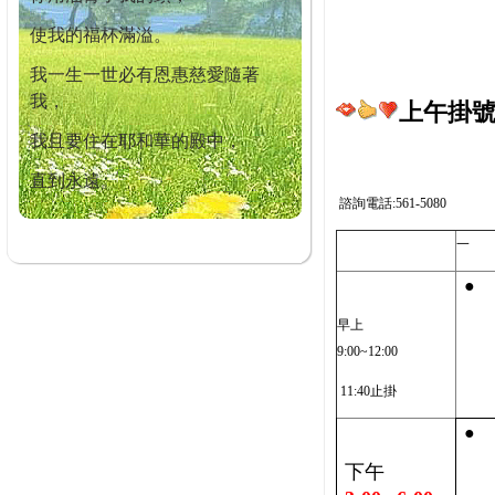
使我的福杯滿溢。
我一生一世必有恩惠慈愛隨著
我，
上午掛號截
我且要住在耶和華的殿中，
直到永遠。
諮詢電話:561-5080
一
●
早上
9:00~12:00
11:40止掛
●
下午