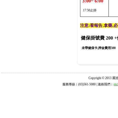
3:00~ 6:00
17:50止掛
注意:看報告‚拿藥‚
健保掛號費 200
+
未帶健保卡,押金費用500
Copyright © 2013 麗池診所
服務專線︰(03)561-5080 | 連絡我們︰
ri