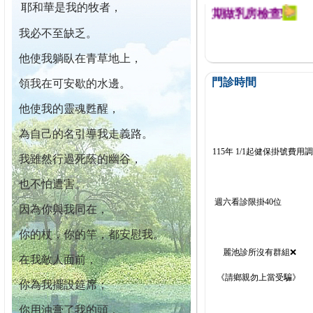
耶和華是我的牧者，
迄今已篩檢出1700位乳癌患者,提醒您定期做乳房檢查!
我必不至缺乏。
他使我躺臥在青草地上，
門診時間
領我在可安歇的水邊。
他使我的靈魂甦醒，
為自己的名引導我走義路。
115年 1/1起健保掛號費用
我雖然行過死蔭的幽谷，
也不怕遭害。
週六看診限掛40位
因為你與我同在，
你的杖，你的竿，都安慰我。
麗池診所沒有群組❌
在我敵人面前，
《請鄉親勿上當受騙》
你為我擺設筵席；
你用油膏了我的頭，