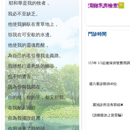
耶和華是我的牧者，
迄今已篩檢出1700位乳癌患者,提醒您定期做乳房檢查!
我必不至缺乏。
他使我躺臥在青草地上，
門診時間
領我在可安歇的水邊。
他使我的靈魂甦醒，
為自己的名引導我走義路。
115年 1/1起健保掛號費用
我雖然行過死蔭的幽谷，
也不怕遭害。
週六看診限掛40位
因為你與我同在，
你的杖，你的竿，都安慰我。
麗池診所沒有群組❌
在我敵人面前，
《請鄉親勿上當受騙》
你為我擺設筵席；
你用油膏了我的頭，