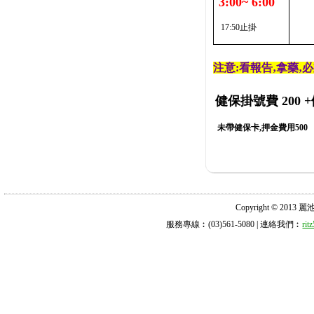
3:00~ 6:00
17:50止掛
注意:看報告‚拿藥‚
健保掛號費 200
+
未帶健保卡,押金費用500
Copyright © 2013 麗池診所
服務專線︰(03)561-5080 | 連絡我們︰
ri