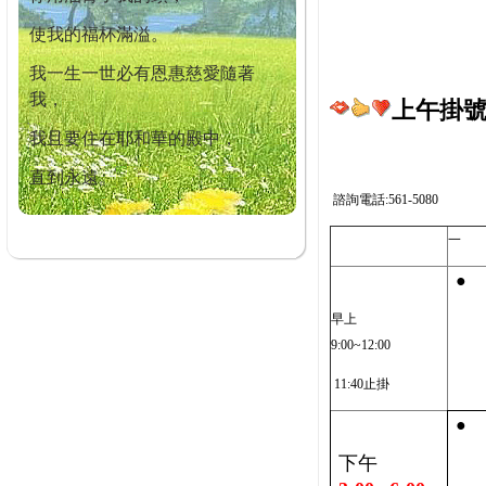
使我的福杯滿溢。
我一生一世必有恩惠慈愛隨著
我，
上午掛號截
我且要住在耶和華的殿中，
直到永遠。
諮詢電話:561-5080
一
●
早上
9:00~12:00
11:40止掛
●
下午