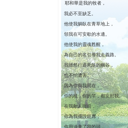
耶和華是我的牧者，
本院自開幕迄今已篩檢出1700位乳癌患者,提
我必不至缺乏。
他使我躺臥在青草地上，
領我在可安歇的水邊。
他使我的靈魂甦醒，
為自己的名引導我走義路。
我雖然行過死蔭的幽谷，
也不怕遭害。
因為你與我同在，
你的杖，你的竿，都安慰我。
在我敵人面前，
你為我擺設筵席；
你用油膏了我的頭，