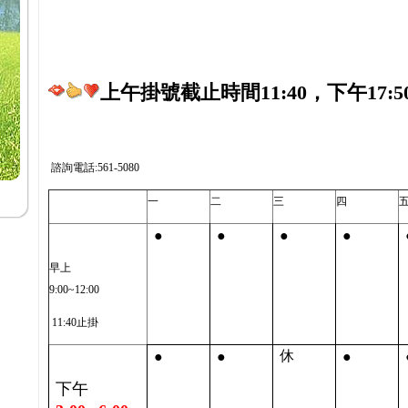
上午掛號截止時間11:40，下午17:5
諮詢電話:561-5080
一
二
三
四
●
●
●
●
早上
9:00~12:00
11:40止掛
●
●
●
休
下午