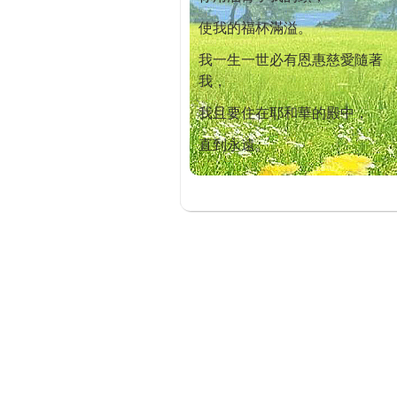
使我的福杯滿溢。
我一生一世必有恩惠慈愛隨著
我，
我且要住在耶和華的殿中，
直到永遠。