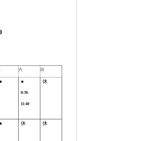
0
五
六
日
●
●
休
8:30-
11:40
●
休
休