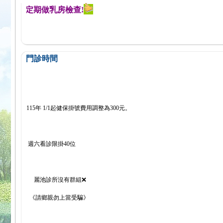
醒您定期做乳房檢查!
門診時間
115年 1/1起健保掛號費用調整為300元。
週六看診限掛40位
麗池診所沒有群組❌
《請鄉親勿上當受騙》