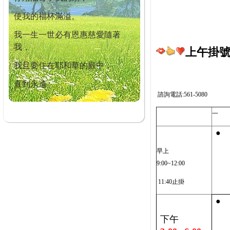
使我的福杯滿溢。
我一生一世必有恩惠慈愛隨著
我，
上午掛號截
我且要住在耶和華的殿中，
直到永遠。
諮詢電話:561-5080
一
●
早上
9:00~12:00
11:40止掛
●
下午