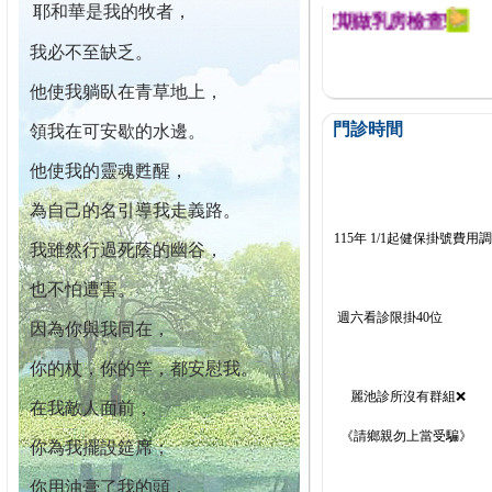
耶和華是我的牧者，
迄今已篩檢出1700位乳癌患者,提醒您定期做乳房檢查!
我必不至缺乏。
他使我躺臥在青草地上，
門診時間
領我在可安歇的水邊。
他使我的靈魂甦醒，
為自己的名引導我走義路。
115年 1/1起健保掛號費用
我雖然行過死蔭的幽谷，
也不怕遭害。
週六看診限掛40位
因為你與我同在，
你的杖，你的竿，都安慰我。
麗池診所沒有群組❌
在我敵人面前，
《請鄉親勿上當受騙》
你為我擺設筵席；
你用油膏了我的頭，