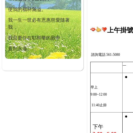
使我的福杯滿溢。
我一生一世必有恩惠慈愛隨著
我，
上午掛號截
我且要住在耶和華的殿中，
直到永遠。
諮詢電話:561-5080
一
●
早上
9:00~12:00
11:40止掛
●
下午