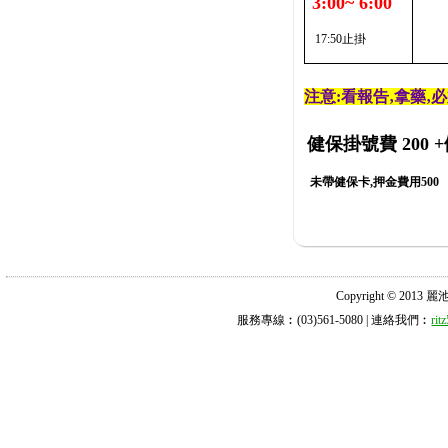
3:00~ 6:00
17:50止掛
注意:看報告‚拿藥‚
健保掛號費 200
+
未帶健保卡,押金費用500
Copyright © 2013 麗池診所
服務專線︰(03)561-5080 | 連絡我們︰
ri