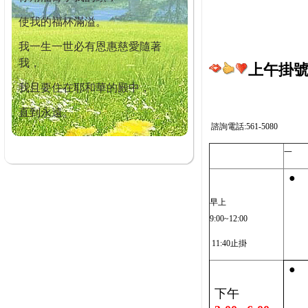
使我的福杯滿溢。
我一生一世必有恩惠慈愛隨著
我，
上午掛號截
我且要住在耶和華的殿中，
直到永遠。
諮詢電話:561-5080
一
●
早上
9:00~12:00
11:40止掛
●
下午