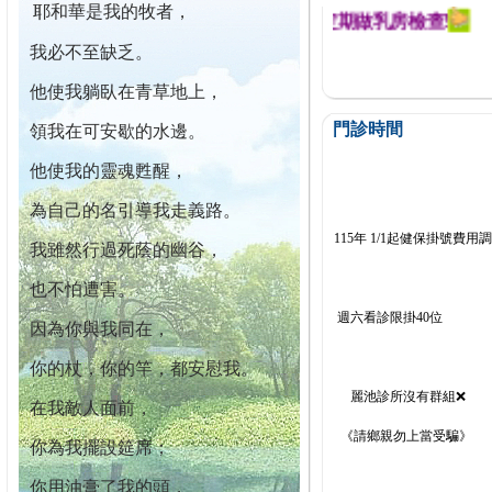
耶和華是我的牧者，
迄今已篩檢出1700位乳癌患者,提醒您定期做乳房檢查!
我必不至缺乏。
他使我躺臥在青草地上，
門診時間
領我在可安歇的水邊。
他使我的靈魂甦醒，
為自己的名引導我走義路。
115年 1/1起健保掛號費用
我雖然行過死蔭的幽谷，
也不怕遭害。
週六看診限掛40位
因為你與我同在，
你的杖，你的竿，都安慰我。
麗池診所沒有群組❌
在我敵人面前，
《請鄉親勿上當受騙》
你為我擺設筵席；
你用油膏了我的頭，