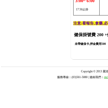
3:00~ 6:00
17:50止掛
注意:看報告‚拿藥‚
健保掛號費 200
+
未帶健保卡,押金費用500
Copyright © 2013 麗池診所
服務專線︰(03)561-5080 | 連絡我們︰
ri