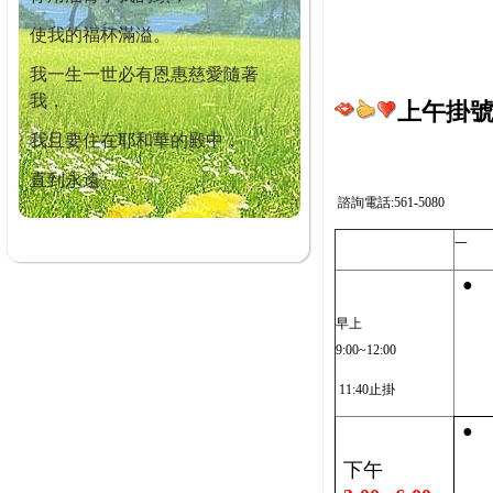
使我的福杯滿溢。
我一生一世必有恩惠慈愛隨著
我，
上午掛號截
我且要住在耶和華的殿中，
直到永遠。
諮詢電話:561-5080
一
●
早上
9:00~12:00
11:40止掛
●
下午