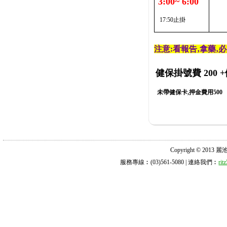
3:00~ 6:00
17:50止掛
注意:看報告‚拿藥‚
健保掛號費 200
+
未帶健保卡,押金費用500
Copyright © 2013 麗池診所
服務專線︰(03)561-5080 | 連絡我們︰
ri