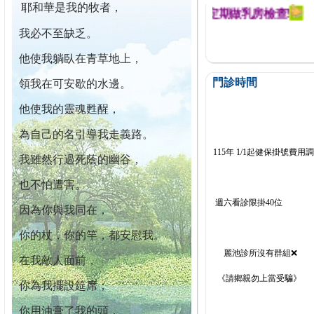
耶和華是我的牧者，
幕迄今已篩檢出1700位乳癌患者,提醒您定期做乳房檢查!
我必不至缺乏。
他使我躺臥在青草地上，
門診時間
領我在可安歇的水邊。
他使我的靈魂甦醒，
為自己的名引導我走義路。
115年 1/1起健保掛號費用
我雖然行過死蔭的幽谷，
也不怕遭害。
週六看診限掛40位
因為你與我同在，
你的杖，你的竿，都安慰我。
麗池診所沒有群組❌
在我敵人面前，
《請鄉親勿上當受騙》
你為我擺設筵席；
你用油膏了我的頭，