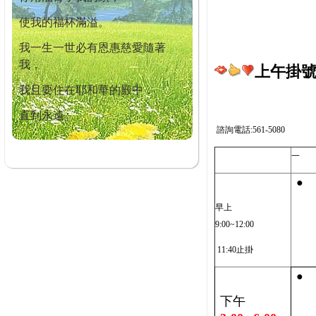
使我的福杯滿溢。
我一生一世必有恩惠慈愛隨著
我，
上午掛號截
我且要住在耶和華的殿中，
直到永遠。
諮詢電話:561-5080
一
●
早上
9:00~12:00
11:40止掛
●
下午