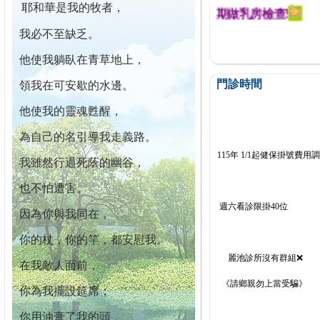
耶和華是我的牧者，
迄今已篩檢出1700位乳癌患者,提醒您定期做乳房檢查!
我必不至缺乏。
他使我躺臥在青草地上，
門診時間
領我在可安歇的水邊。
他使我的靈魂甦醒，
為自己的名引導我走義路。
115年 1/1起健保掛號費用
我雖然行過死蔭的幽谷，
也不怕遭害。
週六看診限掛40位
因為你與我同在，
你的杖，你的竿，都安慰我。
麗池診所沒有群組❌
在我敵人面前，
《請鄉親勿上當受騙》
你為我擺設筵席；
你用油膏了我的頭，