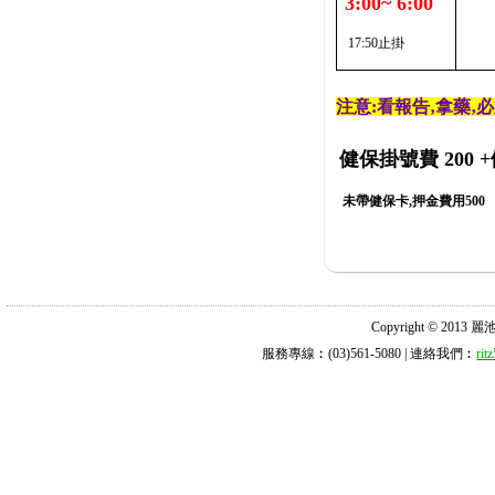
3:00~ 6:00
17:50止掛
注意:看報告‚拿藥‚
健保掛號費 200
+
未帶健保卡,押金費用500
Copyright © 2013 麗池診所
服務專線︰(03)561-5080 | 連絡我們︰
ri